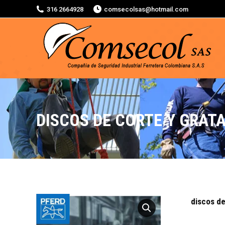
316 2664928
comsecolsas@hotmail.com
DISCOS DE CORTE Y GRAT
discos de