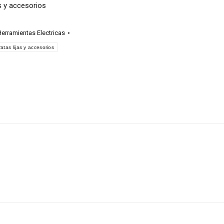
as y accesorios
erramientas Electricas
ratas lijas y accesorios