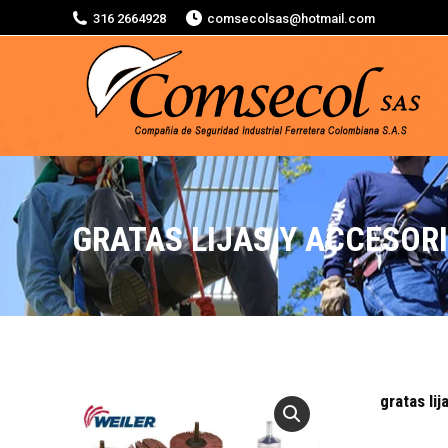
316 2664928
comsecolsas@hotmail.com
GRATAS LIJAS Y ACCESOR
gratas li