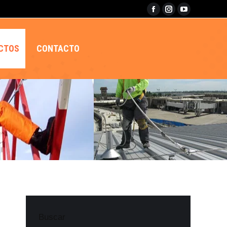
Facebook
Instagram
YouTube
page
page
page
opens
opens
opens
CTOS
CONTACTO
in
in
in
new
new
new
window
window
window
Buscar