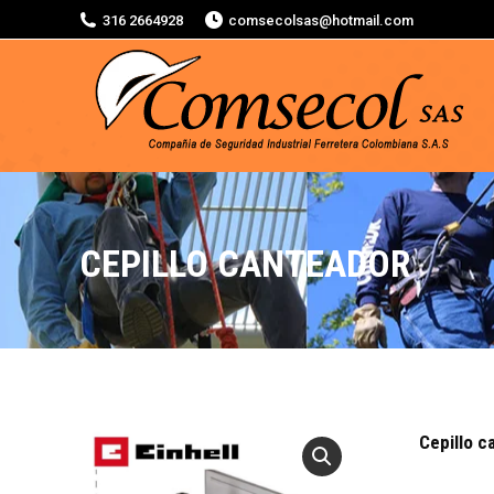
316 2664928
comsecolsas@hotmail.com
CEPILLO CANTEADOR
Cepillo c