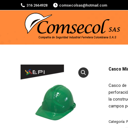
316 2664928
comsecolsas@hotmail.com
Casco Mi
Casco de s
perforació
la constru
campos pet
Categoría:
P