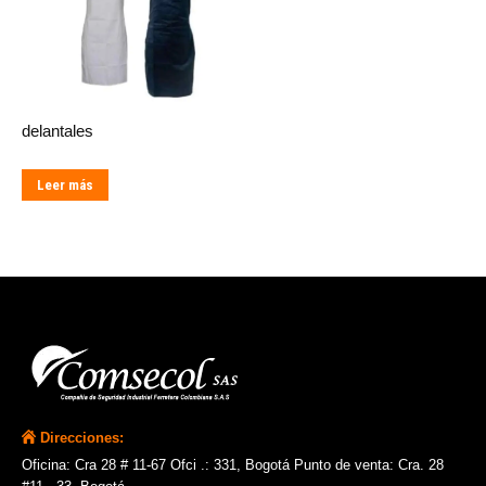
delantales
Leer más
Direcciones:
Oficina: Cra 28 # 11-67 Ofci .: 331, Bogotá Punto de venta: Cra. 28