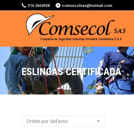
316 2664928
comsecolsas@hotmail.com
ESLINGAS CERTIFICADA