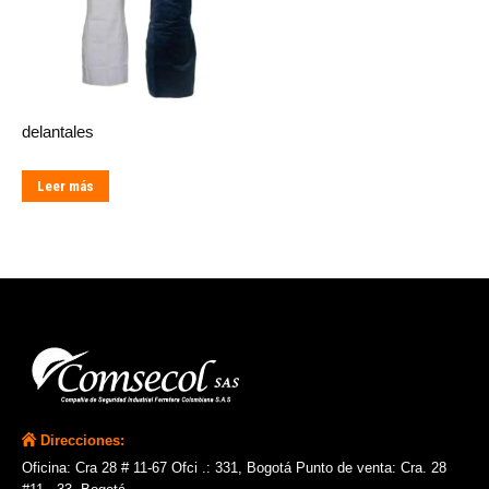
delantales
Leer más
Direcciones:
Oficina: Cra 28 # 11-67 Ofci .: 331, Bogotá Punto de venta: Cra. 28