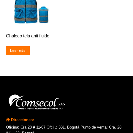
Chaleco tela anti fluido
Leer más
Direcciones:
Oficina: Cra 28 # 11-67 Ofci .: 331, Bogotá Punto de venta: Cra. 28