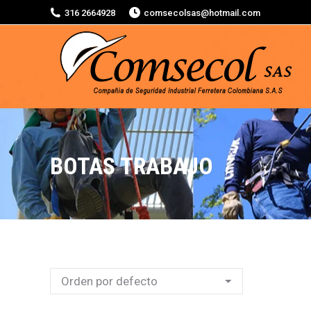
316 2664928
comsecolsas@hotmail.com
BOTAS TRABAJO