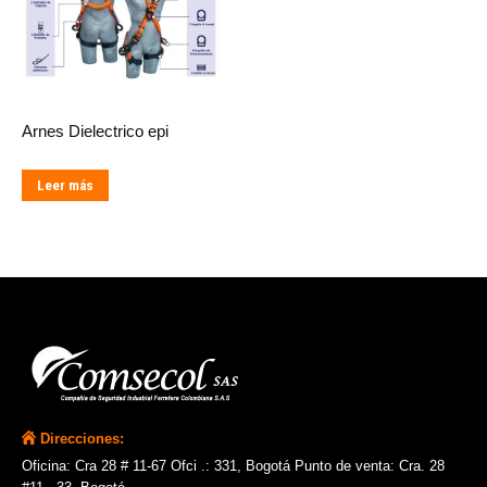
Arnes Dielectrico epi
Leer más
Direcciones:
Oficina: Cra 28 # 11-67 Ofci .: 331, Bogotá Punto de venta: Cra. 28