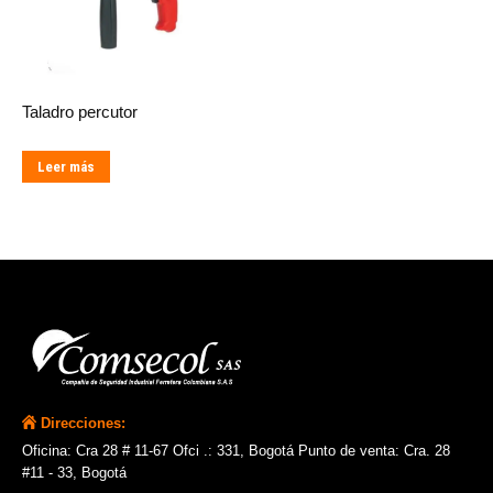
Taladro percutor
Leer más
Direcciones:
Oficina: Cra 28 # 11-67 Ofci .: 331, Bogotá Punto de venta: Cra. 28
#11 - 33, Bogotá